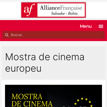
Menu
MATRICULE-SE
EXAMES OFI
TESTE SEU 
A ALIANÇA
Mostra de cinema
europeu