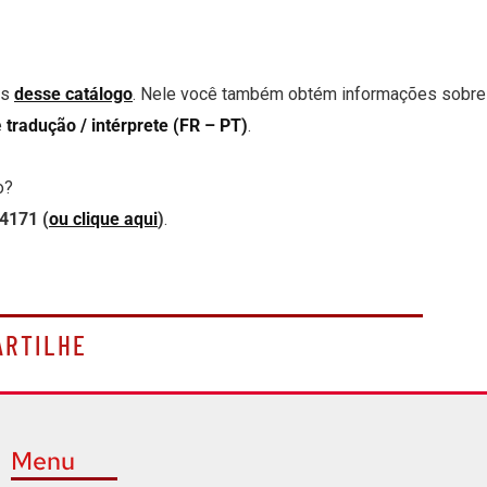
és
desse catálogo
. Nele você também obtém informações sobre
e
tradução / intérprete (FR – PT)
.
o?
4171 (
ou clique aqui
)
.
ARTILHE
Menu