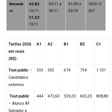
Novemb
A2,B2
:
03/11 a
01/09 a
29/01/2
ro
12/11;
30/11
02/10
027
C1,C2
:
13/11
Tarifas 2026
A1
A2
B1
B2
C1
em reais
(R$):
Tout public
–
555
592
674
754
1.101
Candidatos
externos
Tout public
444
473,60
539,20
603,20
808,80
– Alunos AF
Salvador e