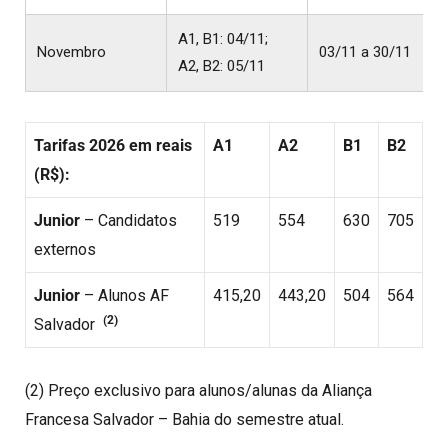
A1, B1: 04/11;
Novembro
03/11 a 30/11
A2, B2: 05/11
Tarifas 2026 em reais
A1
A2
B1
B2
(R$):
Junior
– Candidatos
519
554
630
705
externos
Junior
– Alunos AF
415,20
443,20
504
564
(2)
Salvador
(2) Preço exclusivo para alunos/alunas da Aliança
Francesa Salvador – Bahia do semestre atual.