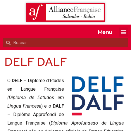
Menu
MATRICULE-SE
EXAMES OFI
TESTE SEU 
A ALIANÇA
DELF DALF
O
DELF
– Diplôme d’Études
en Langue Française
(Diplom
a de Estudos em
Língua Francesa
) e o
DALF
– Diplôme Approfondi de
Langue Française (
Diploma Aprofundado de Língua