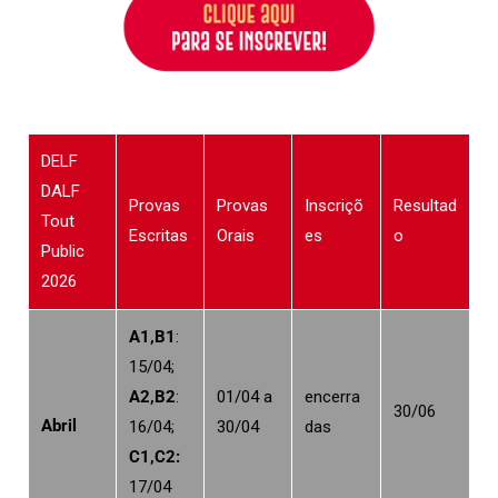
DELF
DALF
Provas
Provas
Inscriçõ
Resultad
Tout
Escritas
Orais
es
o
Public
2026
A1,B1
:
15/04;
A2,B2
:
01/04 a
encerra
30/06
Abril
16/04;
30/04
das
C1,C2:
17/04