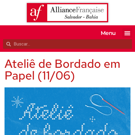
Menu
MATRICULE-SE
EXAMES OFI
TESTE SEU 
A ALIANÇA
Ateliê de Bordado em
Papel (11/06)