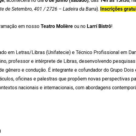
ge
, acontecerá no dia
6 de junho (sábado)
, das
14h às 15h30
, n
ete de Setembro, 401 / 2726 – Ladeira da Barra
).
Inscrições gratu
ogramação em nosso
Teatro Molière
ou no
Larrí Bistrô
!
do em Letras/Libras (Unifatecie) e Técnico Profissional em Da
no, professor e intérprete de Libras, desenvolvendo pesquisas
de gênero e condução. É integrante e cofundador do Grupo Doi
táculos, oficinas e palestras que propõem novas perspectivas pa
contextos nacionais e internacionais, com abordagens contempo
0