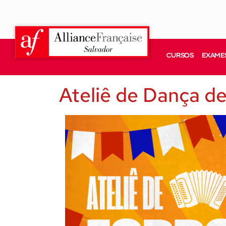
CURSOS
EXAMES
Ateliê de Dança d