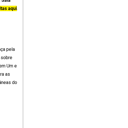
a
Sala
itas aqui
.
nça pela
 sobre
s em Um e
ra as
râneas do