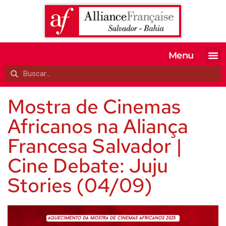
Menu
MATRICULE-SE
EXAMES OFI
TESTE SEU 
A ALIANÇA
Mostra de Cinemas
Africanos na Aliança
Francesa Salvador |
Cine Debate: Juju
Stories (04/09)