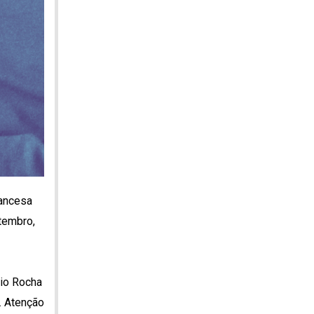
rancesa
tembro,
vio Rocha
). Atenção