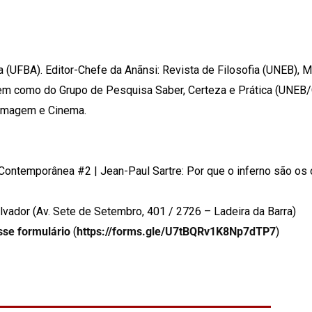
 (UFBA). Editor-Chefe da Anãnsi: Revista de Filosofia (UNEB),
 bem como do Grupo de Pesquisa Saber, Certeza e Prática (UNEB
, Imagem e Cinema.
a Contemporânea #2 | Jean-Paul Sartre: Por que o inferno são os
lvador (Av. Sete de Setembro, 401 / 2726 – Ladeira da Barra)
sse formulário
(
https://forms.gle/U7tBQRv1K8Np7dTP7
)