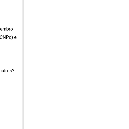
 Membro
/CNPq) e
 outros?