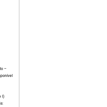
to –
sponível
 I)
s: