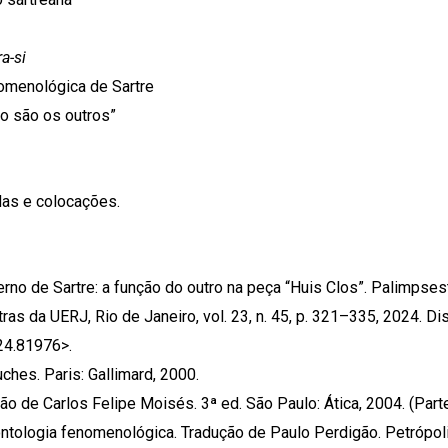
a-si
omenológica de Sartre
rno são os outros”
idas e colocações.
ferno de Sartre: a função do outro na peça “Huis Clos”. Palimpses
 da UERJ, Rio de Janeiro, vol. 23, n. 45, p. 321–335, 2024. Di
24.81976>.
hes. Paris: Gallimard, 2000.
ão de Carlos Felipe Moisés. 3ª ed. São Paulo: Ática, 2004. (Parte
ontologia fenomenológica. Tradução de Paulo Perdigão. Petrópoli