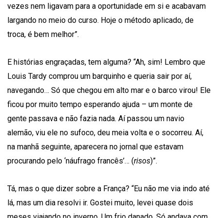
vezes nem ligavam para a oportunidade em si e acabavam
largando no meio do curso. Hoje o método aplicado, de
troca, é bem melhor”.
E histórias engraçadas, tem alguma? “Ah, sim! Lembro que
Louis Tardy comprou um barquinho e queria sair por aí,
navegando… Só que chegou em alto mar e o barco virou! Ele
ficou por muito tempo esperando ajuda – um monte de
gente passava e não fazia nada. Aí passou um navio
alemão, viu ele no sufoco, deu meia volta e o socorreu. Aí,
na manhã seguinte, aparecera no jornal que estavam
procurando pelo ‘náufrago francês’… (
risos
)”.
Tá, mas o que dizer sobre a França? “Eu não me via indo até
lá, mas um dia resolvi ir. Gostei muito, levei quase dois
meses viajando no inverno. Um frio danado. Só andava com