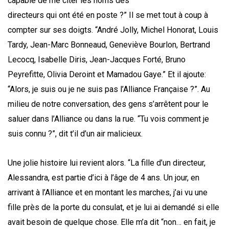
capable de me citer les noms des
directeurs qui ont été en poste ?” Il se met tout à coup à
compter sur ses doigts. “André Jolly, Michel Honorat, Louis
Tardy, Jean-Marc Bonneaud, Geneviève Bourlon, Bertrand
Lecocq, Isabelle Diris, Jean-Jacques Forté, Bruno
Peyrefitte, Olivia Deroint et Mamadou Gaye.” Et il ajoute:
“Alors, je suis ou je ne suis pas l’Alliance Française ?”. Au
milieu de notre conversation, des gens s’arrêtent pour le
saluer dans l’Alliance ou dans la rue. “Tu vois comment je
suis connu ?”, dit t’il d’un air malicieux.
Une jolie histoire lui revient alors. “La fille d’un directeur,
Alessandra, est partie d’ici à l’âge de 4 ans. Un jour, en
arrivant à l’Alliance et en montant les marches, j’ai vu une
fille près de la porte du consulat, et je lui ai demandé si elle
avait besoin de quelque chose. Elle m’a dit “non… en fait, je