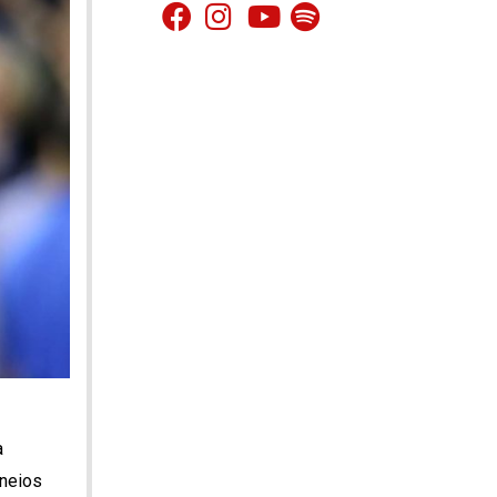
a
rneios