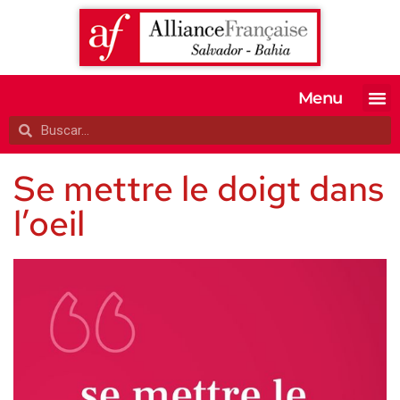
Menu
MATRICULE-SE
EXAMES OFI
TESTE SEU 
A ALIANÇA
Se mettre le doigt dans
l’oeil