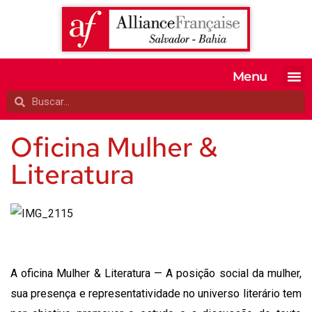
Menu
MATRICULE-SE
EXAMES OFI
TESTE SEU 
A ALIANÇA
Oficina Mulher &
Literatura
A oficina Mulher & Literatura — A posição social da mulher,
sua presença e representatividade no universo literário tem