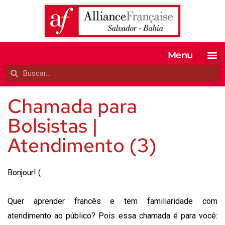
Menu
MATRICULE-SE
EXAMES OFI
TESTE SEU 
A ALIANÇA
Chamada para
Bolsistas |
Atendimento (3)
Bonjour! (:
Quer aprender francês e tem familiaridade com
atendimento ao público? Pois essa chamada é para você: