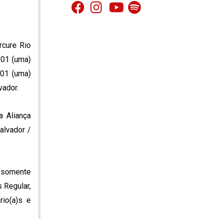
rcure Rio
 01 (uma)
 01 (uma)
vador.
a Aliança
alvador /
o somente
 Regular,
rio(a)s e