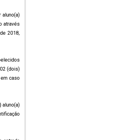
 aluno(a)
o através
de 2018,
belecidos
02 (dois)
, em caso
 aluno(a)
tificação