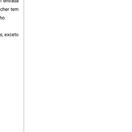
m entrada
ucher tem
ho.
s, exceto