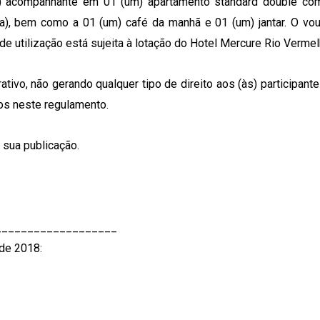
um) acompanhante em 01 (um) apartamento standard double co
ia), bem como a 01 (um) café da manhã e 01 (um) jantar. O vo
e utilização está sujeita à lotação do Hotel Mercure Rio Vermel
ivo, não gerando qualquer tipo de direito aos (às) participante
tos neste regulamento.
 sua publicação.
___________________
 de 2018: