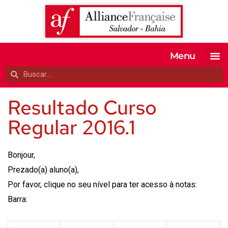
Menu
MATRICULE-SE
EXAMES OFI
TESTE SEU 
A ALIANÇA
Resultado Curso
Regular 2016.1
Bonjour,
Prezado(a) aluno(a),
Por favor, clique no seu nível para ter acesso à notas:
Barra: