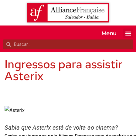
Menu
MATRICULE-SE
EXAMES OFI
TESTE SEU 
A ALIANÇA
Ingressos para assistir
Asterix
Sabia que Asterix está de volta ao cinema?