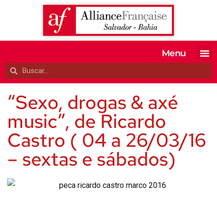
Menu
MATRICULE-SE
EXAMES OFI
TESTE SEU 
A ALIANÇA
“Sexo, drogas & axé
music”, de Ricardo
Castro ( 04 a 26/03/16
– sextas e sábados)