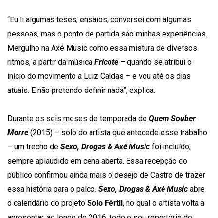
“Eu li algumas teses, ensaios, conversei com algumas
pessoas, mas o ponto de partida são minhas experiências.
Mergulho na Axé Music como essa mistura de diversos
ritmos, a partir da música
Fricote
– quando se atribui o
início do movimento a Luiz Caldas – e vou até os dias
atuais. E não pretendo definir nada”, explica.
Durante os seis meses de temporada de
Quem Souber
Morre
(2015)
– solo do artista que antecede esse trabalho
– um trecho de
Sexo, Drogas & Axé Music
foi incluído;
sempre aplaudido em cena aberta. Essa recepção do
público confirmou ainda mais o desejo de Castro de trazer
essa história para o palco.
Sexo, Drogas & Axé Music
abre
o calendário do projeto
Solo Fértil
, no qual o artista volta a
apresentar, ao longo de 2016, todo o seu repertório de