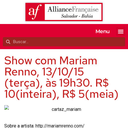
Menu
MATRICULE-SE
EXAMES OFI
TESTE SEU 
A ALIANÇA
Show com Mariam
Renno, 13/10/15
(terça), às 19h30. R$
10(inteira), R$ 5(meia)
Sobre a artista:
http://mariamrenno.com/