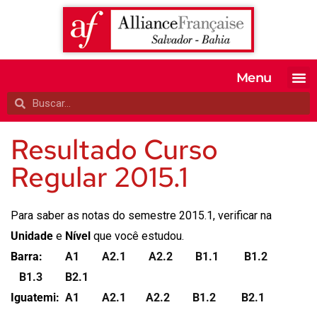
Menu
MATRICULE-SE
EXAMES OFI
TESTE SEU 
A ALIANÇA
Resultado Curso
Regular 2015.1
Para saber as notas do semestre 2015.1, verificar na
Unidade
e
Nível
que você estudou.
Barra:
A1
A2.1
A2.2
B1.1
B1.2
B1.3
B2.1
Iguatemi:
A1
A2.1
A2.2
B1.2
B2.1