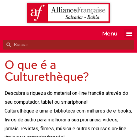
Menu
MATRICULE-SE
EXAMES OFI
TESTE SEU 
A ALIANÇA
O que é a
Culturethèque?
Descubra a riqueza do material on-line francês através do
seu computador, tablet ou smartphone!
Culturethèque é uma e-biblioteca com milhares de e-books,
livros de áudio para melhorar a sua pronúncia, vídeos,
jornais, revistas, filmes, música e outros recursos on-line