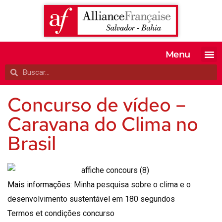
Menu
MATRICULE-SE
EXAMES OFI
TESTE SEU 
A ALIANÇA
Concurso de vídeo –
Caravana do Clima no
Brasil
Mais informações:
Minha pesquisa sobre o clima e o
desenvolvimento sustentável em 180 segundos
Termos et condições concurso