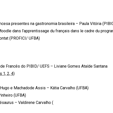
ncesa presentes na gastronomia brasileira – Paula Vitória (PIB
e Moodle dans l’apprentissage du français dans le cadre du prog
Contat (PROFICI/ UFBA)
e Francês do PIBID/ UEFS – Liviane Gomes Ataíde Santana
1, 2, 4)
rHugo e Machadode Assis – Kátia Carvalho (UFBA)
Pinheiro (UFBA)
ésaurus – Valdirene Carvalho (