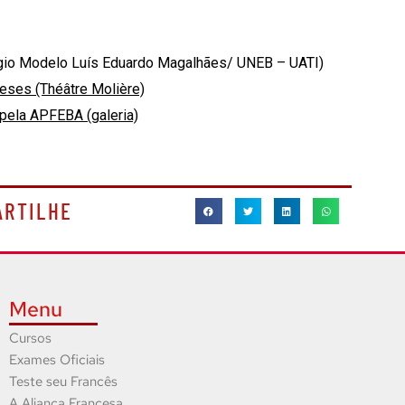
légio Modelo Luís Eduardo Magalhães/ UNEB – UATI)
eses (Théâtre Molière)
pela APFEBA (galeria)
ARTILHE
Menu
Cursos
Exames Oficiais
Teste seu Francês
A Aliança Francesa