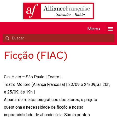
Menu
MATRICULE-SE
EXAMES OFI
TESTE SEU 
A ALIANÇA
Ficção (FIAC)
Cia. Hiato – São Paulo | Teatro |
Teatro Molière (Aliança Francesa) | 23/09 e 24/09, às 20h,
e 25/09, às 19h |
A partir de relatos biográficos dos atores, o projeto
questiona a necessidade de ficção e nossa
impossibilidade de abandoná-la. São expostos