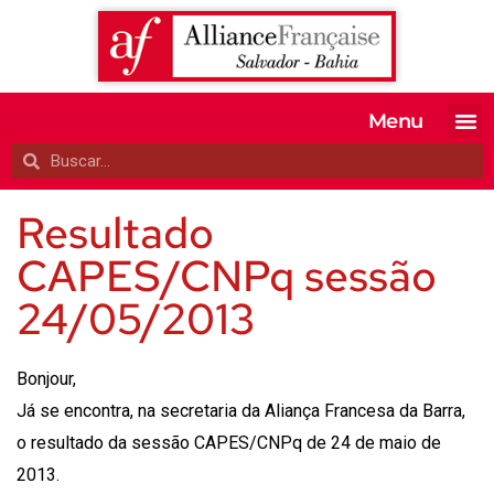
Menu
MATRICULE-SE
EXAMES OFI
TESTE SEU 
A ALIANÇA
Resultado
CAPES/CNPq sessão
24/05/2013
Bonjour,
Já se encontra, na secretaria da Aliança Francesa da Barra,
o resultado da sessão CAPES/CNPq de 24 de maio de
2013.