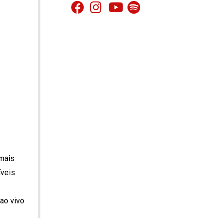
imais
íveis
ao vivo