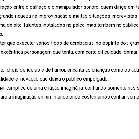
teração entre o palhaço e o manipulador sonoro, quem dirige em 
a grande riqueza na improvisação e muitas situações imprevista
ema de alto-falantes instalados no palco, mas também no público
s.
ter que executar vários tipos de acrobacias, no espírito dos gra
a excêntrica personagem que tenta, com certa dificuldade, domar
nto, cheio de ideias e de humor, encanta as crianças como os adu
alidade e inovação que deixa o público empolgado.
nar cúmplice de uma criação imaginária, confiando somente nas 
o para a imaginação em um mundo onde costumamos confiar some