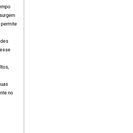
tempo
s surgem
 permite
ndes
 esse
ltos,
suas
nte no